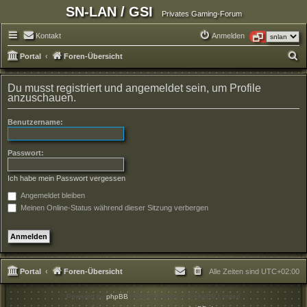
SN-LAN / GSI
Privates Gaming-Forum
Kontakt
Anmelden
S
Portal
Foren-Übersicht
u
Du musst registriert und angemeldet sein, um Profile
c
anzuschauen.
h
e
Benutzername:
Passwort:
Ich habe mein Passwort vergessen
Angemeldet bleiben
Meinen Online-Status während dieser Sitzung verbergen
Portal
Foren-Übersicht
Alle Zeiten sind
UTC+02:00
Powered by
phpBB
® Forum Software © phpBB Limited