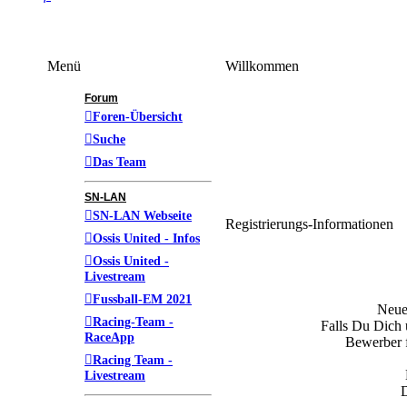
Menü
Willkommen
Forum
Foren-Übersicht
Suche
Das Team
SN-LAN
SN-LAN Webseite
Registrierungs-Informationen
Ossis United - Infos
Ossis United -
Livestream
Fussball-EM 2021
Neue 
Racing-Team -
Falls Du Dich u
RaceApp
Bewerber f
Racing Team -
Livestream
D