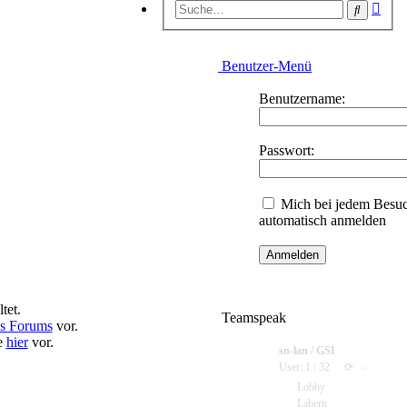
Erwe
Suche
Suc
Benutzer-Menü
Benutzername:
Passwort:
Mich bei jedem Besu
automatisch anmelden
tet.
Teamspeak
es Forums
vor.
e
hier
vor.
sn-lan / GSI
User: 1 / 32
⟳
◌
Lobby
Labern