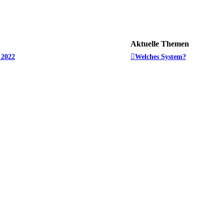
Aktuelle Themen
 2022
Welches System?
L-21 Wolf
es GSI Langzeit Gruppen Event!
Suche Menschen wie ich
Wiedereinwanderer mit
Suche Gilde
 Expo 2950
Altpfau, männlich (40), such
uern!
Bewerbung als Pilot bei den
Supply or Die Event
Gun
Bewerbung
Star Citizen Evolution
esucher online :: 1 sichtbares Mitglied, 0 unsichtbare Mitglieder und 6