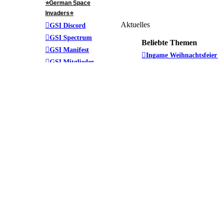
⭐️German Space
Invaders⭐️
Aktuelles
GSI Discord
GSI Spectrum
Beliebte Themen
GSI Manifest
Ingame Weihnachtsfeier
GSI Mitglieder
Die große SC-Talkrunde
RSI Server Status
"Alle für Einen" - neu
Xeno Threat
Hilfe
Bewerbung
FAQ
Intergalactic Aerospace
BBCode-Anleitung
Möchte gerne hier Anhe
Nutzungsbedingungen
Formlose Bewerbung :-)
Impressum
Bewerberprüfung Top 
Datenschutzrichtlinie
GSI vs. Pirate Swarm
Das Team
Wer ist online?
Administratoren
DTC
Insgesamt sind
7
B